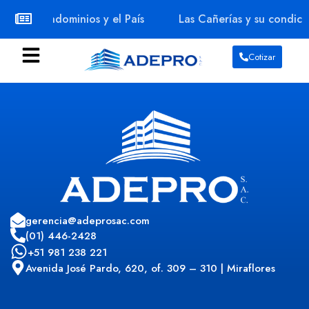
Los Condominios y el País
Las Cañerías y su condici
Cotizar
gerencia@adeprosac.com
(01) 446-2428
+51 981 238 221
Avenida José Pardo, 620, of. 309 – 310 | Miraflores