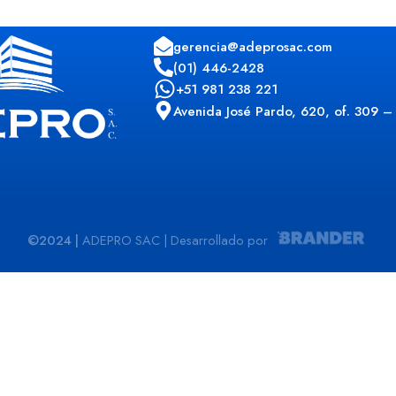
gerencia@adeprosac.com
(01) 446-2428
+51 981 238 221
Avenida José Pardo, 620, of. 309 – 
©2024 |
ADEPRO SAC | Desarrollado por